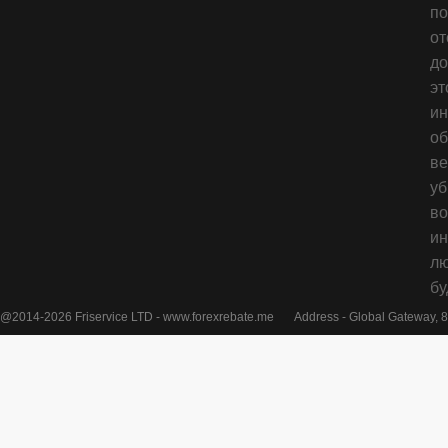
п
от
до
эт
ин
об
ве
у
во
ин
лю
бу
@2014-2026 Friservice LTD - www.forexrebate.me
Address - Global Gateway, 8