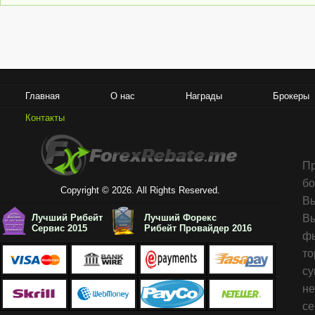
Главная
О нас
Награды
Брокеры
Контакты
Пр
б
Copyright © 2026. All Rights Reserved.
Вы
Лучший Рибейт
Лучший Форекс
В
Сервис 2015
Рибейт Провайдер 2016
фь
т
су
не
се