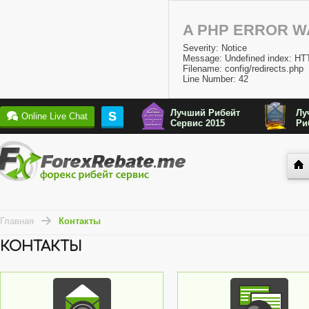
A PHP ERROR 
Severity: Notice
Message: Undefined index:
Filename: config/redirects.php
Line Number: 42
Лучший Рибейт
Лу
S
Online Live Chat
Сервис 2015
Ри
Главная
Контакты
КОНТАКТЫ